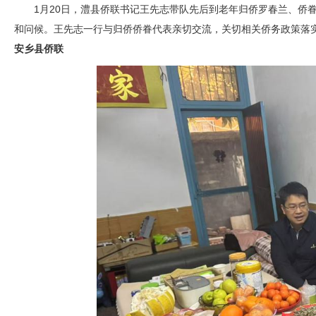
1月20日，澧县侨联书记王先志带队先后到老年归侨罗春兰、侨
和问候。王先志一行与归侨侨眷代表亲切交流，关切相关侨务政策落
安乡县
侨联