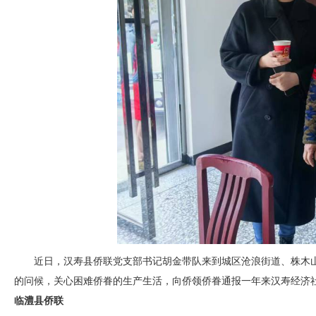
近日，汉寿县侨联党支部书记胡金带队来到城区沧浪街道、株木
的问候，关心困难侨眷的生产生活，向侨领侨眷通报一年来汉寿经济
临澧县
侨联