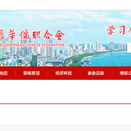
动态
联络联谊
经济科技
参政议政
维权
|
|
|
|