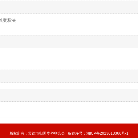
以案释法
版权所有：常德市归国华侨联合会 备案序号：
湘ICP备2023013366号-1