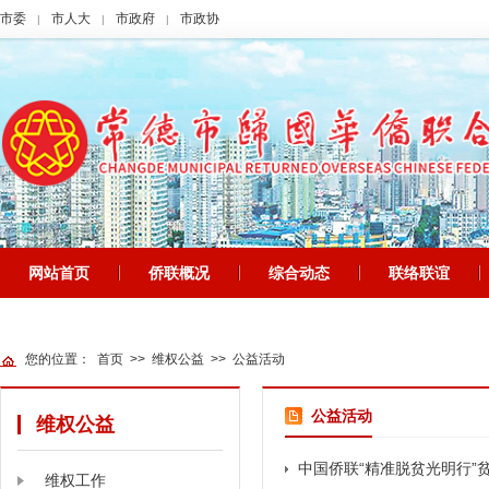
市委
市人大
市政府
市政协
|
|
|
网站首页
侨联概况
综合动态
联络联谊
|
|
|
|
网站地图
您的位置：
首页
>>
维权公益
>>
公益活动
公益活动
维权公益
中国侨联“精准脱贫光明行”
维权工作