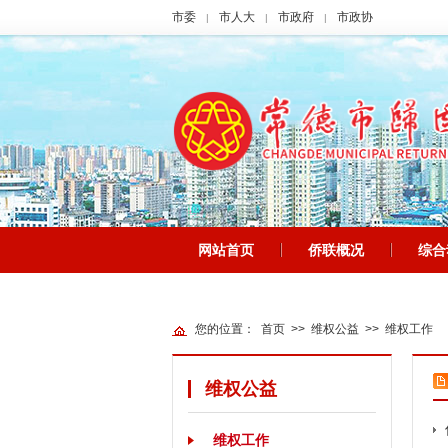
市委
市人大
市政府
市政协
|
|
|
网站首页
侨联概况
综合
|
|
网站地图
您的位置：
首页
>>
维权公益
>>
维权工作
维权公益
维权工作