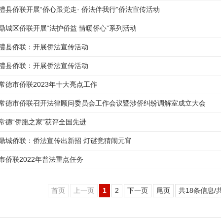
澧县侨联开展“侨心跟党走· 侨法伴我行”侨法宣传活动
鼎城区侨联开展“法护侨益 情暖侨心”系列活动
澧县侨联：开展侨法宣传活动
​澧县侨联：开展侨法宣传活动
常德市侨联2023年十大亮点工作
常德市侨联召开法律顾问委员会工作会议暨涉侨纠纷调解室成立大会
常德“侨胞之家”获评全国先进
鼎城侨联：侨法宣传出新招 灯谜竞猜闹元宵
市侨联2022年普法重点任务
首页
上一页
1
2
下一页
尾页
共18条信息/