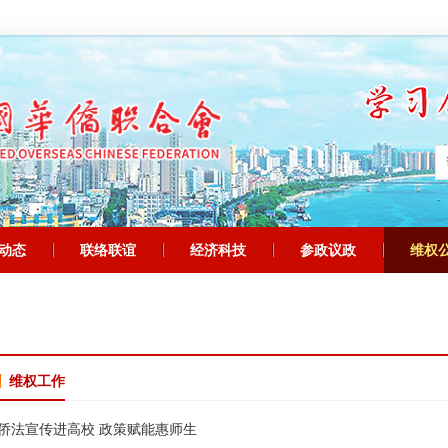
动态
联络联谊
经济科技
参政议政
维权
|
|
|
|
维权工作
侨法宣传进高校 政策赋能惠师生